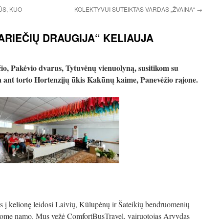
ŪS, KUO
KOLEKTYVUI SUTEIKTAS VARDAS „ŽVAINA“
→
RIEČIŲ DRAUGIJA“ KELIAUJA
o, Pakėvio dvarus, Tytuvėnų vienuolyną, susitikom su
ant torto Hortenzijų ūkis Kakūnų kaime, Panevėžio rajone.
 į kelionę leidosi Laivių, Kūlupėnų ir Šateikių bendruomenių
rįžome namo. Mus vežė ComfortBusTravel, vairuotojas Arvydas