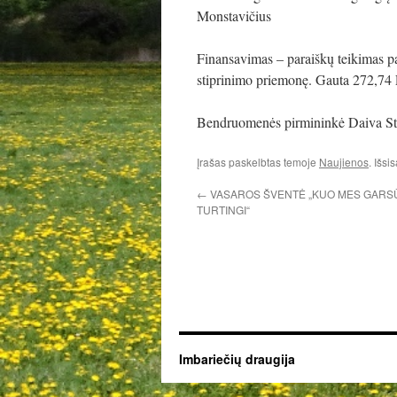
Monstavičius
Finansavimas – paraiškų teikimas p
stiprinimo priemonę. Gauta 272,74 
Bendruomenės pirmininkė Daiva S
Įrašas paskelbtas temoje
Naujienos
. Išsi
←
VASAROS ŠVENTĖ „KUO MES GARS
TURTINGI“
Imbariečių draugija