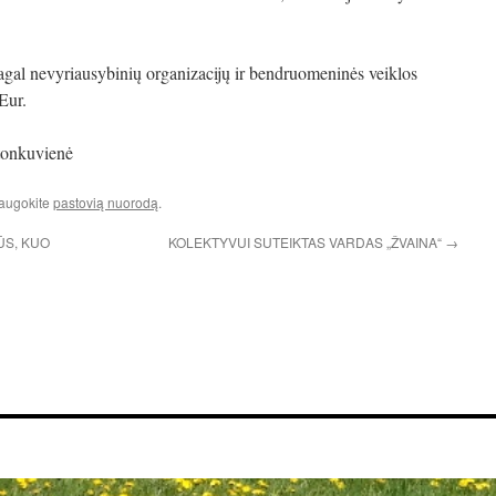
agal nevyriausybinių organizacijų ir bendruomeninės veiklos
Eur.
tonkuvienė
saugokite
pastovią nuorodą
.
ŪS, KUO
KOLEKTYVUI SUTEIKTAS VARDAS „ŽVAINA“
→