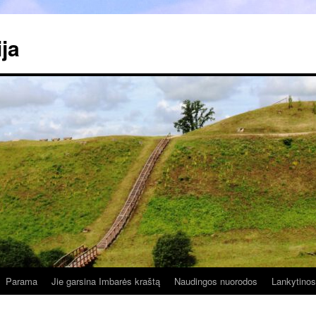
ja
Parama
Jie garsina Imbarės kraštą
Naudingos nuorodos
Lankytinos