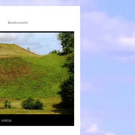
Bendruomenė
 vietos