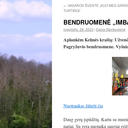
←
VASAROS ŠVENTĖ „KUO MES GARS
TURTINGI“
BENDRUOMENĖ „IMBA
rugpjūčio. 26. 2023
|
Daiva Stonkuvienė
Aplankėm Kelmės kraštą: Užvenči
Pagryžuvio bendruomene. Vyšnia 
Nuotraukas žiūrėti čia
Daug gerų įspūdžių. Kartu su mumis
nariai. Su gera nuotaika saugiai g