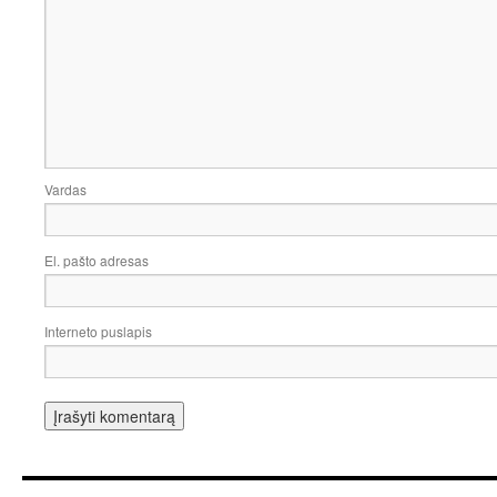
Vardas
El. pašto adresas
Interneto puslapis