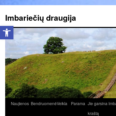
Pereiti
prie
Imbariečių draugija
turinio
Open toolbar
Naujienos
Bendruomenė
Veikla
Parama
Jie garsina Imb
kraštą