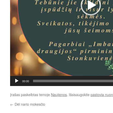
00:00
Įrašas paskelbtas temoje
Naujienos
. Išsisaugokite
pastovią nuo
←
Dėl nario mokesčio