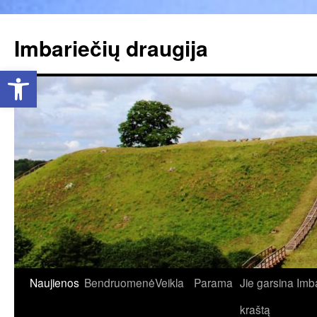
Pereiti
prie
Imbariečių draugija
turinio
Open toolbar
Naujienos
Bendruomenė
Veikla
Parama
Jie garsina Imb
kraštą