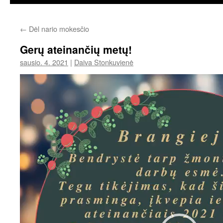
←
Dėl nario mokesčio
Gerų ateinančių metų!
sausio. 4. 2021
|
Daiva Stonkuvienė
Video
grotuvas