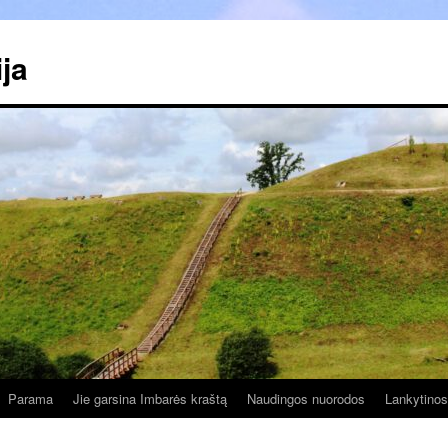
ja
Parama
Jie garsina Imbarės kraštą
Naudingos nuorodos
Lankytinos