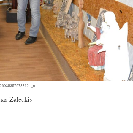
060353579783601_n
nas Zaleckis