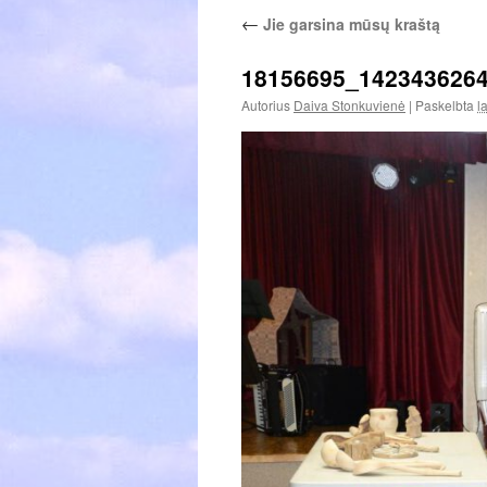
←
Jie garsina mūsų kraštą
18156695_142343626
Autorius
Daiva Stonkuvienė
|
Paskelbta
l