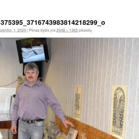
4375395_3716743983814218299_o
apkričio. 1. 2020
|
Pilnas dydis yra
2048 × 1365
pikselių