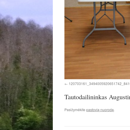
120703161_3494005920651742_841
Tautodailininkas Augusti
Pasižymėkite
pastovią nuorodą
.