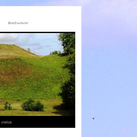
Bendruomenė
 vietos