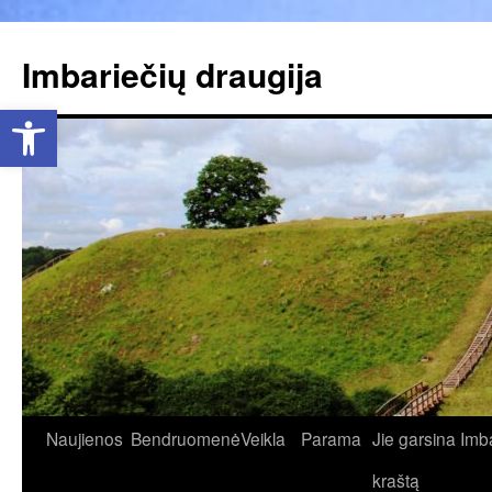
Pereiti
prie
Imbariečių draugija
turinio
Open toolbar
Naujienos
Bendruomenė
Veikla
Parama
Jie garsina Imb
kraštą