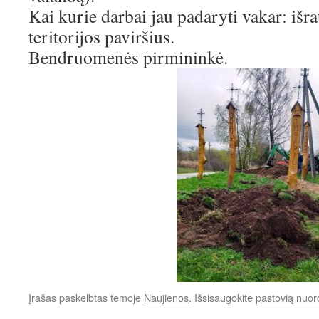
Kai kurie darbai jau padaryti vakar: išra
teritorijos paviršius.
Bendruomenės pirmininkė.
Įrašas paskelbtas temoje
Naujienos
. Išsisaugokite
pastovią nuo