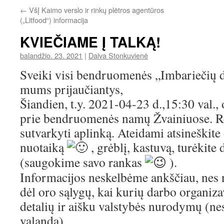
←
VšĮ Kaimo verslo ir rinkų plėtros agentūros
(„Litfood“) informacija
KVIEČIAME Į TALKĄ!
balandžio. 23. 2021
|
Daiva Stonkuvienė
Sveiki visi bendruomenės „Imbariečių dr
mums prijaučiantys,
Šiandien, t.y. 2021-04-23 d.,15:30 val.,
prie bendruomenės namų Žvainiuose. Re
sutvarkyti aplinką. Ateidami atsineškite 
nuotaiką
, grėblį, kastuvą, turėkite 
(saugokime savo rankas
).
Informacijos neskelbėme ankščiau, nes
dėl oro sąlygų, kai kurių darbo organiz
detalių ir aišku valstybės nurodymų (nes
valandą).