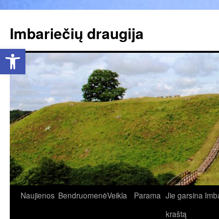
Pereiti
prie
Imbariečių draugija
turinio
Open toolbar
Naujienos
Bendruomenė
Veikla
Parama
Jie garsina Imb
kraštą