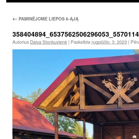
←
PAMINĖJOME LIEPOS 6-ĄJĄ
358404894_6537562506296053_557011
Autorius
Daiva Stonkuvienė
|
Paskelbta
rugpjūčio. 3. 2023
|
Piln