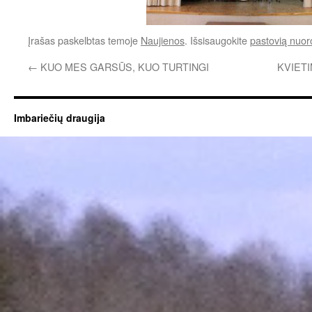
Įrašas paskelbtas temoje
Naujienos
. Išsisaugokite
pastovią nuo
←
KUO MES GARSŪS, KUO TURTINGI
KVIETI
Imbariečių draugija