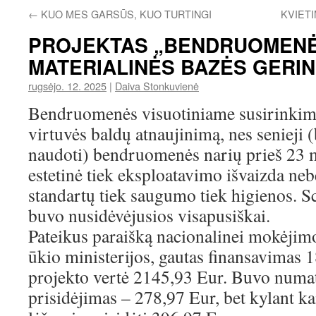
←
KUO MES GARSŪS, KUO TURTINGI
KVIETI
PROJEKTAS „BENDRUOMEN
MATERIALINĖS BAZĖS GERIN
rugsėjo. 12. 2025
|
Daiva Stonkuvienė
Bendruomenės visuotiniame susirinkime
virtuvės baldų atnaujinimą, nes senieji 
naudoti) bendruomenės narių prieš 23 m
estetinė tiek eksploatavimo išvaizda neb
standartų tiek saugumo tiek higienos. S
buvo nusidėvėjusios visapusiškai.
Pateikus paraišką nacionalinei mokėjim
ūkio ministerijos, gautas finansavimas 
projekto vertė 2145,93 Eur. Buvo numat
prisidėjimas – 278,97 Eur, bet kylant 