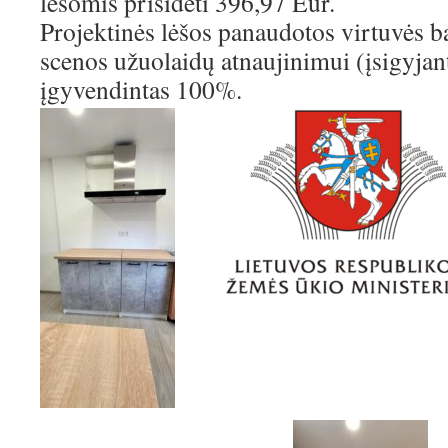
lėšomis prisidėti 396,97 Eur.
Projektinės lėšos panaudotos virtuvės ba
scenos užuolaidų atnaujinimui (įsigyjant
įgyvendintas 100%.