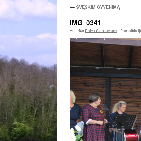
←
ŠVĘSKIM GYVENIMĄ
IMG_0341
Autorius
Daiva Stonkuvienė
|
Paskelbta
l