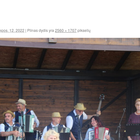
iepos. 12. 2022
|
Pilnas dydis yra
2560 × 1707
pikselių