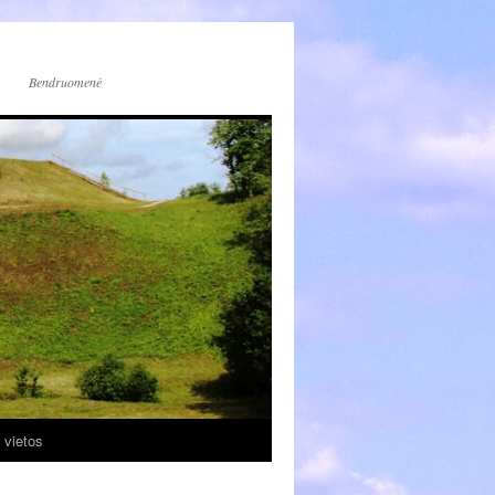
Bendruomenė
 vietos