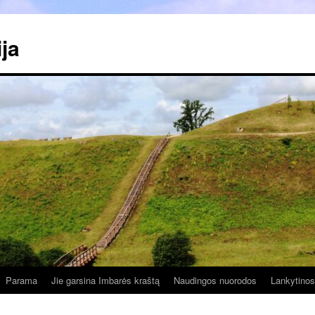
ja
Parama
Jie garsina Imbarės kraštą
Naudingos nuorodos
Lankytinos