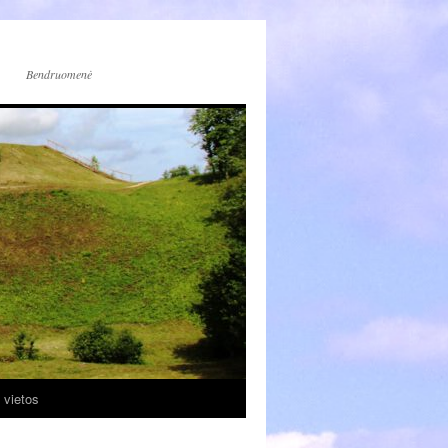
Bendruomenė
 vietos