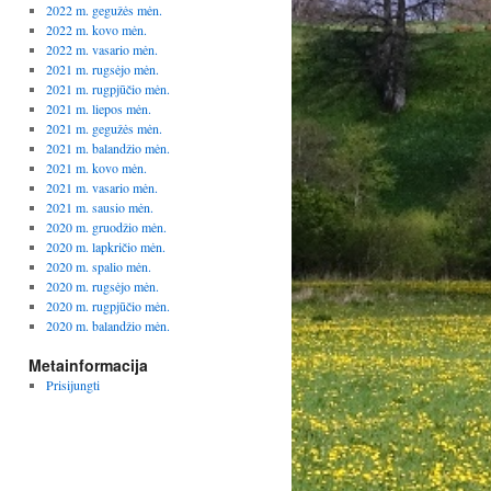
2022 m. gegužės mėn.
2022 m. kovo mėn.
2022 m. vasario mėn.
2021 m. rugsėjo mėn.
2021 m. rugpjūčio mėn.
2021 m. liepos mėn.
2021 m. gegužės mėn.
2021 m. balandžio mėn.
2021 m. kovo mėn.
2021 m. vasario mėn.
2021 m. sausio mėn.
2020 m. gruodžio mėn.
2020 m. lapkričio mėn.
2020 m. spalio mėn.
2020 m. rugsėjo mėn.
2020 m. rugpjūčio mėn.
2020 m. balandžio mėn.
Metainformacija
Prisijungti