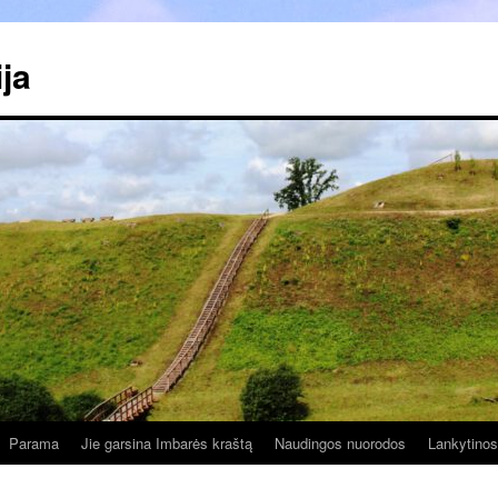
ja
Parama
Jie garsina Imbarės kraštą
Naudingos nuorodos
Lankytinos