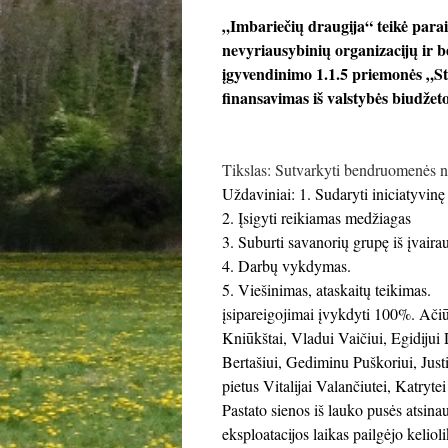
„Imbariečių draugija“ teikė pa
nevyriausybinių organizacijų ir 
įgyvendinimo 1.1.5 priemonės „St
finansavimas iš valstybės biudžeto
Tikslas: Sutvarkyti bendruomenės n
Uždaviniai: 1. Sudaryti iniciatyvinę
2. Įsigyti reikiamas medžiagas
3. Suburti savanorių grupę iš įvair
4. Darbų vykdymas.
5. Viešinimas, ataskaitų teikimas.
įsipareigojimai įvykdyti 100%. Ači
Kniūkštai, Vladui Vaičiui, Egidijui
Bertašiui, Gediminu Puškoriui, Just
pietus Vitalijai Valančiutei, Katryte
Pastato sienos iš lauko pusės atsinau
eksploatacijos laikas pailgėjo kelioli