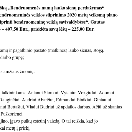
raišką „Bendruomenės namų lauko sienų perdažymas“
bendruomeninės veiklos stiprinimo 2020 metų veiksmų plano
iprinti bendruomeninę veiklą savivaldybėse“. Gautas
 – 407,50 Eur., prisidėta savų lėšų – 225,00 Eur.
amų ir pagalbinio pastato (malkinės)
lauko sienas, stogą.
 darbo grupę;
aus amžiaus žmonių.
ū talkininkams: Antanui Stonkui, Vytautui Vozgirdui, Adomui
 Dauginčiui, Audriui Abarčiui, Edmundui Einikiui, Gintautui
inui Bertašiui, Vladui Budriui už apdailos darbus. Ačiū už skanius
i Puškorienei.
jino, įgavo puikų estetinį vaizdą. O tai reiškia, kad jo
kai metų į priekį.