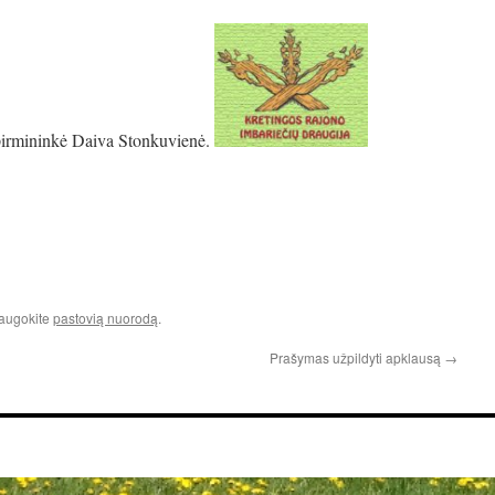
pirmininkė Daiva Stonkuvienė.
saugokite
pastovią nuorodą
.
Prašymas užpildyti apklausą
→