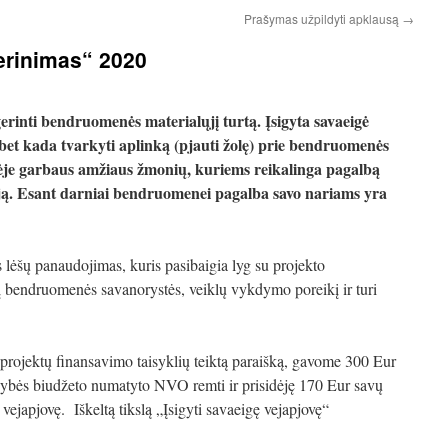
Prašymas užpildyti apklausą
→
erinimas“ 2020
rinti bendruomenės materialųjį turtą. Įsigyta savaeigė
ir bet kada tvarkyti aplinką (pjauti žolę) prie bendruomenės
je garbaus amžiaus žmonių, kuriems reikalinga pagalbą
eją. Esant darniai bendruomenei pagalba savo nariams yra
lėšų panaudojimas, kuris pasibaigia lyg su projekto
snį bendruomenės savanorystės, veiklų vykdymo poreikį ir turi
projektų finansavimo taisyklių teiktą paraišką, gavome 300 Eur
dybės biudžeto numatyto NVO remti ir prisidėję 170 Eur savų
japjovę. Iškeltą tikslą „Įsigyti savaeigę vejapjovę“