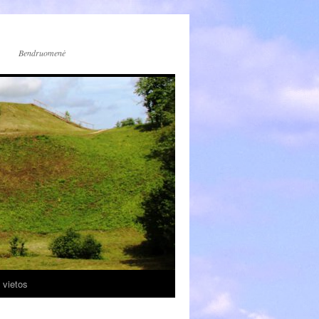
Bendruomenė
 vietos