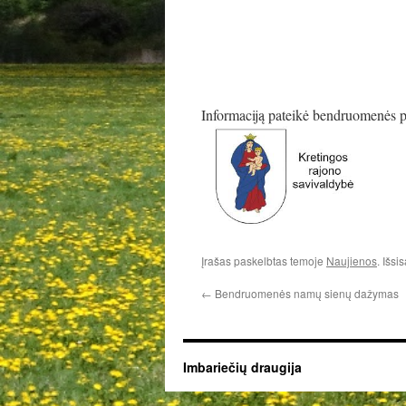
Informaciją pateikė bendruomenės 
Įrašas paskelbtas temoje
Naujienos
. Išsi
←
Bendruomenės namų sienų dažymas
Imbariečių draugija