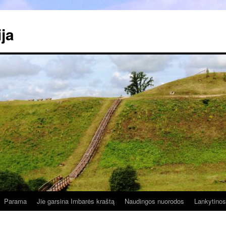
ja
Parama
Jie garsina Imbarės kraštą
Naudingos nuorodos
Lankytinos