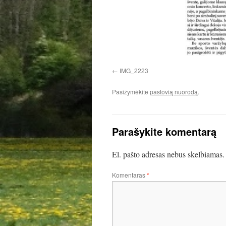
IMG_2223
Pasižymėkite
pastovią nuorodą
.
Parašykite komentarą
El. pašto adresas nebus skelbiamas.
Komentaras
*