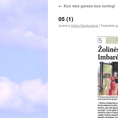
←
Kuo mes garsūs kuo turtingi
05 (1)
Autorius
Daiva Stonkuvienė
|
Paskelbta
s