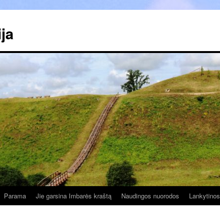
ja
Parama
Jie garsina Imbarės kraštą
Naudingos nuorodos
Lankytinos