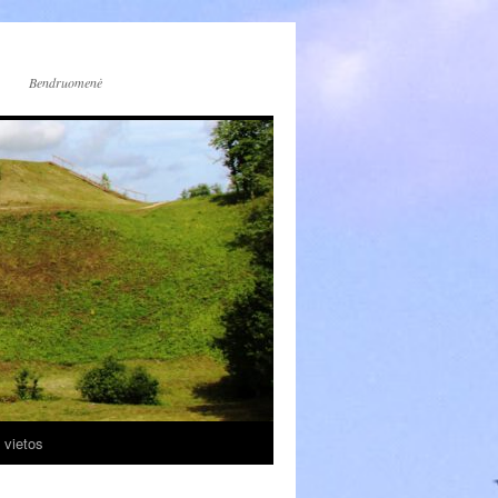
Bendruomenė
 vietos