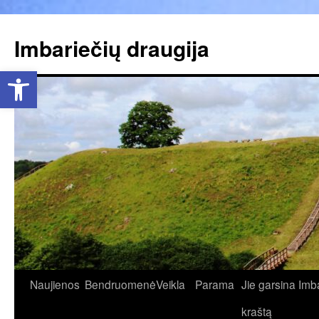
Pereiti
prie
Imbariečių draugija
turinio
Open toolbar
Naujienos
Bendruomenė
Veikla
Parama
Jie garsina Imb
kraštą